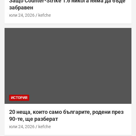
Защо Counter-Strike 1.6 никога няма да бъде
забравен
юли 24, 2026
kefche
ИСТОРИЯ
20 неща, които само българите, родени през
90-те, ще разберат
юли 24, 2026
kefche