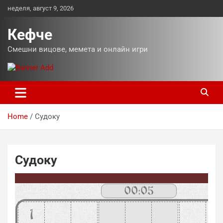
Skip
неделя, август 9, 2026
to
content
Кефче
Смешни вицове, мемета и онлайн игри
Home
Судоку
Судоку