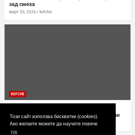
зад смеха
март 20, 2026
kefche
KEFCHE
Топ 10 онлайн игри за смях и забавление
(2026) – най-добрите парти игри с приятели
Този сайт използва бисквитки (cookies).
март 20, 2026
kefche
Ако желаете можете да научите повече
тук